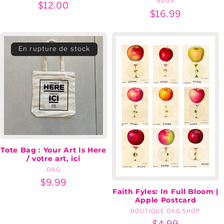
NUGS
Marchands
:
Prix
$12.00
:
Prix
$16.99
régulier
régulier
En rupture de stock
Tote Bag : Your Art Is Here
/ votre art, ici
OAG
Marchands
:
Prix
$9.99
Faith Fyles: In Full Bloom |
régulier
Apple Postcard
BOUTIQUE OAG SHOP
Marchands
:
Prix
$4.99