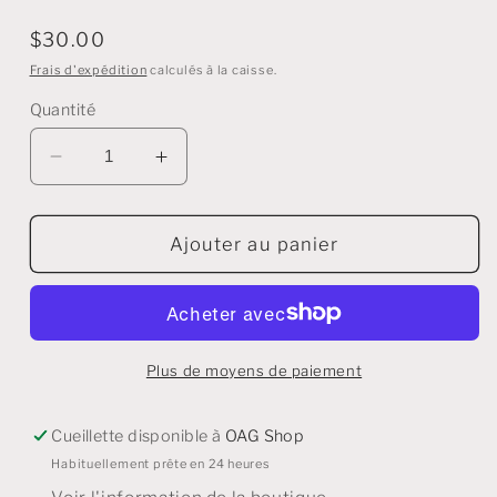
Prix
$30.00
régulier
Frais d'expédition
calculés à la caisse.
Quantité
Diminuer
Augmenter
la
la
quantité
quantité
pour
pour
Ajouter au panier
Bracelets
Bracelets
à
à
perles
perles
assorties
assorties
avec
avec
Plus de moyens de paiement
breloques
breloques
Cueillette disponible à
OAG Shop
Habituellement prête en 24 heures