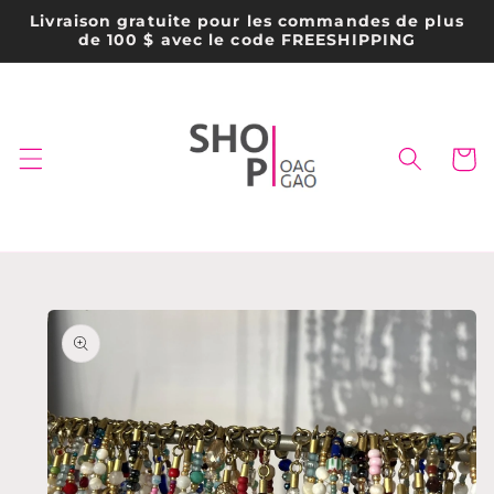
et
Livraison gratuite pour les commandes de plus
passer
de 100 $ avec le code FREESHIPPING
au
contenu
Panier
Passer aux
informations
produits