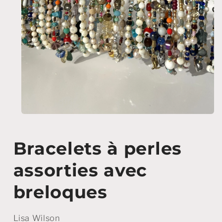
Ouvrir
le
média
1
Bracelets à perles
dans
une
fenêtre
assorties avec
modale
breloques
Lisa Wilson